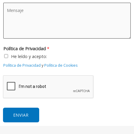
l
o
p
M
é
e
e
e
f
l
l
n
o
e
l
s
n
c
i
a
o
t
d
j
Política de Privacidad
*
r
o
e
He leído y acepto:
ó
s
*
n
Política de Privacidad
y
Política de Cookies
*
i
c
o
*
ENVIAR