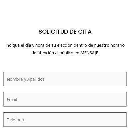
SOLICITUD DE CITA
Indique el día y hora de su elección dentro de nuestro horario
de atención al público en MENSAJE.
N
o
m
C
b
o
r
r
e
T
r
y
e
e
a