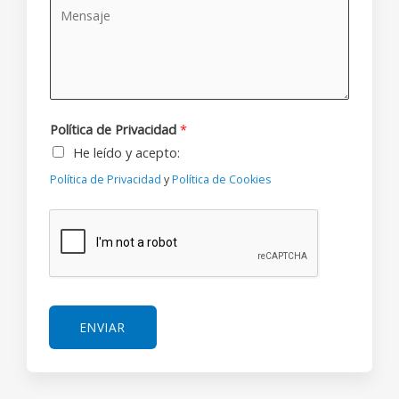
p
M
é
e
e
e
f
l
l
n
o
e
l
s
n
c
i
a
o
t
d
j
Política de Privacidad
*
r
o
e
He leído y acepto:
ó
s
*
n
Política de Privacidad
y
Política de Cookies
*
i
c
o
*
ENVIAR