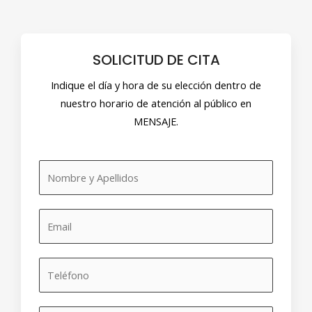
SOLICITUD DE CITA
Indique el día y hora de su elección dentro de
nuestro horario de atención al público en
MENSAJE.
N
o
m
C
b
o
r
r
e
T
r
y
e
e
a
l
o