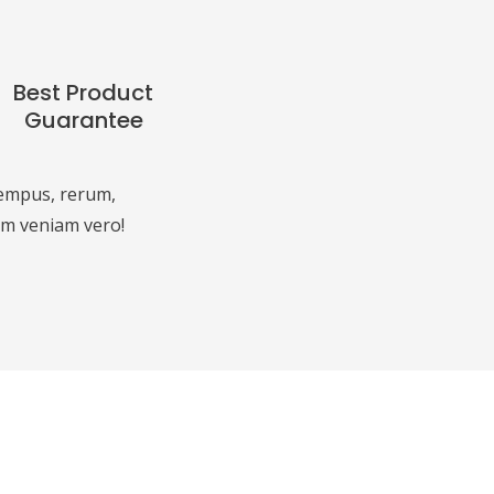
Best Product
Guarantee
tempus, rerum,
 rem veniam vero!