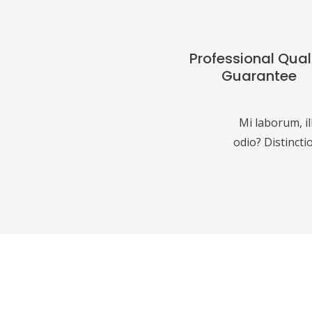
Professional Qual
Guarantee
Mi laborum, i
odio? Distinctio
Limited Time Offer!